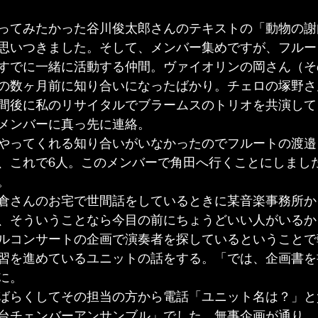
ってみたかった谷川俊太郎さんのテキストの「動物の謝
思いつきました。そして、メンバー集めですが、フルー
すでに一緒に活動する仲間。ヴァイオリンの岡さん（そ
の数ヶ月前に知り合いになったばかり。チェロの塚野さ
間後に私のリサイタルでブラームスのトリオを共演して
メンバーに真っ先に連絡。
やってくれる知り合いがいなかったのでフルートの渡邉
、これで6人。このメンバーで角田へ行くことにしまし
。
倉さんのお宅で世間話をしているときに某音楽事務所か
、そういうことなら今目の前にちょうどいい人がいるか
ルコンサートの企画で演奏者を探しているということで
習を進めているユニットの話をする。「では、企画書を
に。
ばらくしてその担当の方から電話「ユニット名は？」と
台チェンバーアンサンブル」でした。無事企画が通り、