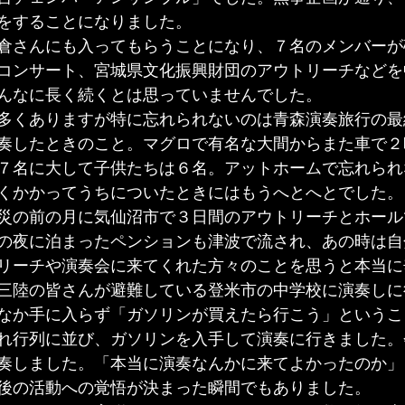
をすることになりました。
倉さんにも入ってもらうことになり、７名のメンバーが
コンサート、宮城県文化振興財団のアウトリーチなどを
んなに長く続くとは思っていませんでした。
多くありますが特に忘れられないのは青森演奏旅行の最
奏したときのこと。マグロで有名な大間からまた車で２
７名に大して子供たちは６名。アットホームで忘れられ
くかかってうちについたときにはもうへとへとでした。
災の前の月に気仙沼市で３日間のアウトリーチとホール
の夜に泊まったペンションも津波で流され、あの時は自
リーチや演奏会に来てくれた方々のことを思うと本当に
三陸の皆さんが避難している登米市の中学校に演奏しに
なか手に入らず「ガソリンが買えたら行こう」というこ
れ行列に並び、ガソリンを入手して演奏に行きました。
奏しました。「本当に演奏なんかに来てよかったのか」
後の活動への覚悟が決まった瞬間でもありました。