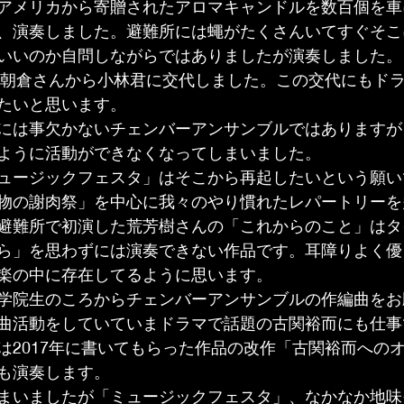
アメリカから寄贈されたアロマキャンドルを数百個を車
、演奏しました。避難所には蠅がたくさんいてすぐそこ
いいのか自問しながらではありましたが演奏しました。
器が朝倉さんから小林君に交代しました。この交代にもド
たいと思います。
には事欠かないチェンバーアンサンブルではありますが
ように活動ができなくなってしまいました。
ュージックフェスタ」はそこから再起したいという願い
物の謝肉祭」を中心に我々のやり慣れたレパートリーを
避難所で初演した荒芳樹さんの「これからのこと」はタ
ら」を思わずには演奏できない作品です。耳障りよく優
楽の中に存在してるように思います。
学院生のころからチェンバーアンサンブルの作編曲をお
曲活動をしていていまドラマで話題の古関裕而にも仕事
は2017年に書いてもらった作品の改作「古関裕而への
も演奏します。
まいましたが「ミュージックフェスタ」、なかなか地味