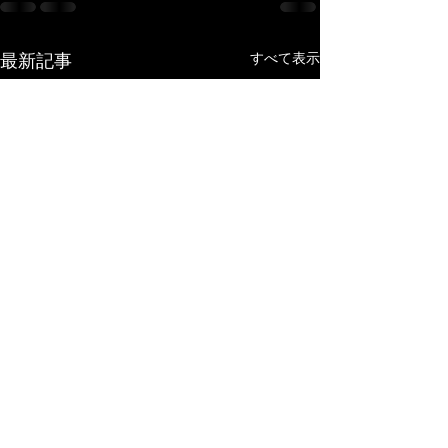
最新記事
すべて表示
吹奏楽コンクール
レッスン
今年の夏の吹奏楽コンクール
６月４日のエニグ