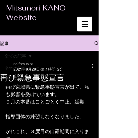
Mitsunori KANO
Website
記事
全ての記事
solfamusica
全ての記事
2021年8月28日
読了時間: 2分
再び緊急事態宣言
今すぐ始める
再び宮城県に緊急事態宣言が出て、私
コミュニティ
も影響を受けています。
９月の本番はことごとく中止、延期。
指導団体の練習もなくなりました。
かれこれ、３度目の自粛期間に入りま