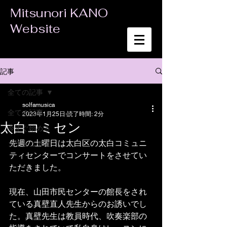
Mitsunori KANO
Website
記事
全ての記事
solfamusica
全ての記事
2023年1月25日
読了時間: 2分
太白コミセン
今すぐ始める
先週の土曜日は太白区の太白コミュニ
コミュニティ
ティセンターでコンサートをさせてい
ただきました。
現在、山田市民センターの館長をされ
ている真壁直人先生からのお誘いでし
た。真壁先生は教員時代、吹奏楽部の