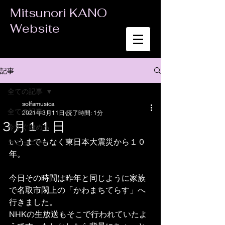
Mitsunori KANO
Website
記事
全ての記事
solfamusica
全ての記事
2021年3月11日
読了時間: 1分
３月１１日
今すぐ始める
いうまでもなく東日本大震災から１０
コミュニティ
年。
今日その時間は昨年と同じように家族
で名取市閖上の「かわまちてらす」へ
行きました。
NHKの生放送もそこで行われていたよ