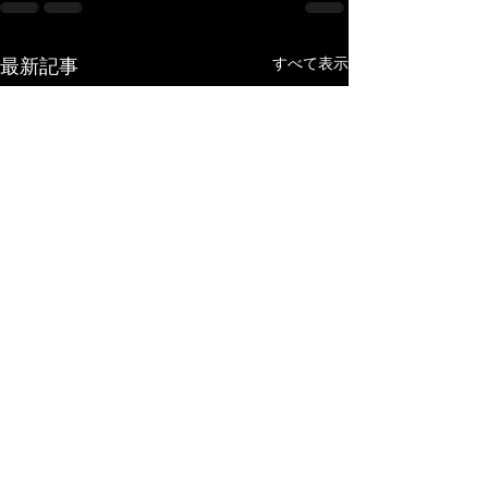
最新記事
すべて表示
吹奏楽コンクール
レッスン
今年の夏の吹奏楽コンクール
６月４日のエニグ