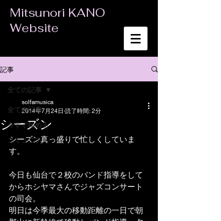
Mitsunori KANO
Website
記事
全ての記事
solfamusica
全ての記事
2014年7月24日
読了時間: 2分
シーズン
今すぐ始める
シーズン真っ盛りで忙しくしていま
コミュニティ
す。 
今日も仙台で２校のバンド指導をして
からホシヤマさんでジャズコンサート
の司会。 
明日は今季最大の移動距離の一日で朝