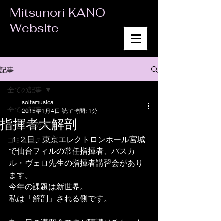
Mitsunori KANO
Website
記事
全ての記事
solfamusica
全ての記事
2015年1月4日
読了時間: 1分
指揮者大解剖
今すぐ始める
 １２日、東京エレクトロンホール宮城
コミュニティ
で仙台フィルの常任指揮者、パスカ
ル・ヴェロ先生の指揮者講習会があり
ます。 
今年の課題は新世界。 
私は「解剖」される側です。 