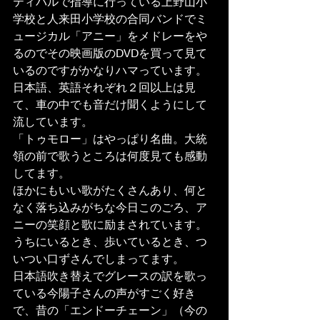
ティバルで指導に行っている上野山小
学校と人来田小学校の合同バンドでミ
ュージカル「アニー」をメドレーをや
るのでその映画版のDVDを買って見て
いるのですがかなりハマっています。 
日本語、英語それぞれ２回以上は見
て、車の中でも音だけ聞くようにして
流しています。 
「トゥモロー」はやっぱり名曲。大統
領の前で歌うところは何度見ても感動
してます。 
ほかにもいい歌がたくさんあり、何と
なく落ち込みがちな今日このごろ、ア
ニーの笑顔と歌に励まされています。 
うちにいるとき、歩いているとき、つ
いつい口ずさんでしまってます。 
日本語吹き替えでグレースの訳を歌っ
ている今陽子さんの声がすごく好き
で、昔の「エンドーチェーン」（今の