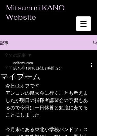
Mitsunori KANO
Website
記事
全ての記事
solfamusica
全ての記事
2015年1月10日
読了時間: 2分
マイブーム
今すぐ始める
今日はオフです。 
コミュニティ
アンコンの県大会に行くことも考えま
したが明日の指揮者講習会の予習もあ
るので今日は一日休養と勉強に充てる
ことにしました。 
今月末にある東北小学校バンドフェス