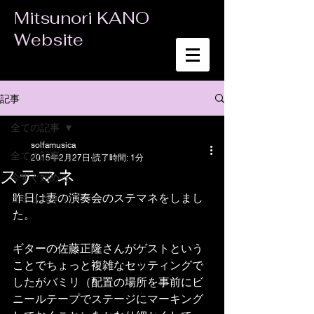
Mitsunori KANO
Website
記事
全ての記事
solfamusica
全ての記事
2015年2月27日
読了時間: 1分
ステマネ
今すぐ始める
昨日は妻の演奏会のステマネをしまし
コミュニティ
た。 
ギターの佐藤正隆さんがゲストという
ことでちょっと複雑なセッティングで
したがバミリ（配置の場所を事前にビ
ニールテープでステージにマーキング