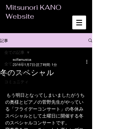
Mitsunori KANO
Website
記事
全ての記事
solfamusica
全ての記事
2016年1月7日
読了時間: 1分
冬のスペシャル
今すぐ始める
コミュニティ
 もう明日となってしまいましたがうち
の奥様とピアノの菅野先生がやってい
る「フライデーコンサート」の冬休み
スペシャルとして土曜日に開催する冬
のスペシャルコンサートです。 