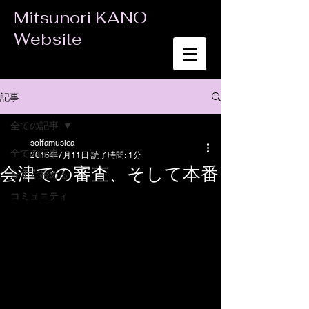
Mitsunori KANO
Website
記事
全ての記事
solfamusica
全ての記事
2016年7月11日
読了時間: 1分
会津での審査、そして本番
今すぐ始める
コミュニティ