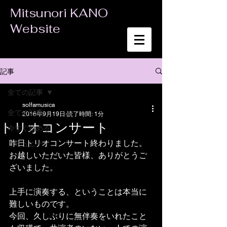
Mitsunori KANO
Website
記事
全ての記事
solfamusica
全ての記事
2016年9月19日
読了時間: 1分
トリオコンサート
今すぐ始める
昨日トリオコンサート終わりました。
コミュニティ
お越しいただいた皆様、ありがとうご
ざいました。
上手に演奏する、ということは本当に
難しいものです。
今回、久しぶりに無伴奏をいれたこと