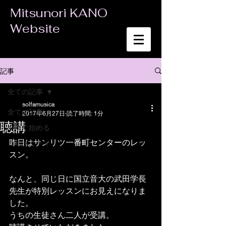
Mitsunori KANO
Website
記事
全ての記事
solfamusica
全ての記事
2017年6月27日
読了時間: 1分
聴講
今すぐ始める
昨日はサンリツ一番町センターのレッ
コミュニティ
スン。
なんと、同じ日に国立音大の武田学長
先生が特別レッスンにお見えになりま
した。
うちの生徒さん二人が受講。