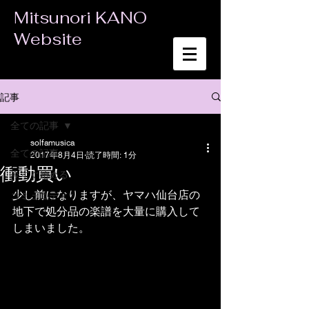
Mitsunori KANO
Website
記事
全ての記事
solfamusica
全ての記事
2017年8月4日
読了時間: 1分
衝動買い
今すぐ始める
少し前になりますが、ヤマハ仙台店の
コミュニティ
地下で処分品の楽譜を大量に購入して
しまいました。