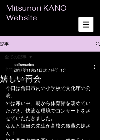
Mitsunori KANO
Website
記事
全ての記事
solfamusica
全ての記事
2017年11月21日
読了時間: 1分
嬉しい再会
今すぐ始める
今日は角田市内の小学校で文化庁の公
コミュニティ
演。
外は寒い中、朝から体育館を暖めてい
ただき、快適な環境でコンサートをさ
せていただきました。
なんと担当の先生が高校の後輩の妹さ
ん！