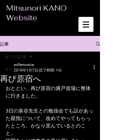
Mitsunori KANO
Website
記事
全ての記事
solfamusica
全ての記事
2018年1月7日
読了時間: 1分
再び原宿へ
今すぐ始める
おととい、再び原宿の廣戸道場に整体
コミュニティ
に行きました。
3日の泉谷先生との勉強会でも話があっ
た親指について、改めてやってもらっ
たところ、かなり歪んでいるとのこ
と。