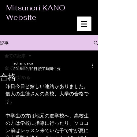
Mitsunori KANO
Website
記事
全ての記事
solfamusica
全ての記事
2018年2月9日
読了時間: 1分
合格
今すぐ始める
昨日今日と嬉しい連絡がありました。
コミュニティ
個人の生徒さんの高校、大学の合格で
す。
中学生の方は地元の進学校へ、高校生
の方は学校に指導に行ったり、ソロコ
ン前はレッスン来ていた子ですが夏に