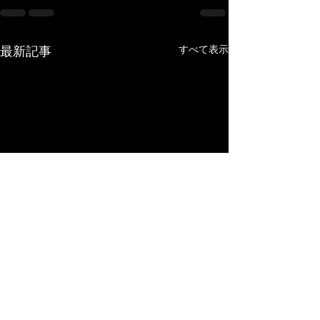
最新記事
すべて表示
吹奏楽コンクール
レッスン