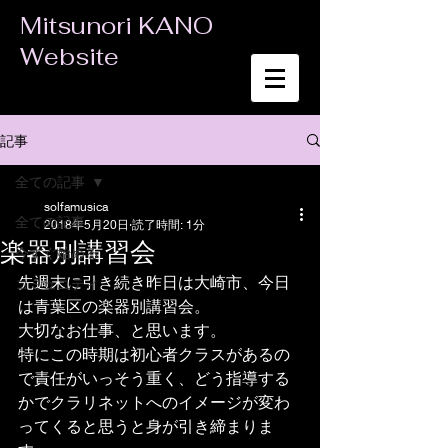
Mitsunori KANO
Website
記事
全ての記事
solfamusica
全ての記事
2018年5月20日
読了時間: 1分
楽器別講習会
今すぐ始める
先週末に引き続き昨日は大崎市、今日
コミュニティ
は青葉区の楽器別講習会。
大切なお仕事、と思います。
特にこの時期は初心者クラスがあるの
で責任がいっそう重く、どう指導する
かでクラリネットへのイメージが変わ
ってくると思うと身が引き締まりま