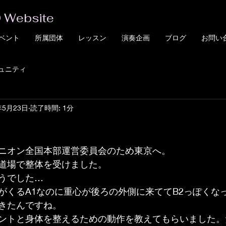
 Website
ベント
所属団体
レッスン
演奏企画
ブログ
お問い
ュニティ
年5月23日
読了時間: 1分
ニオン全国本部運営委員会のため東京へ。
道場で整体を受けました。
うでした…
がくるA1なのに重心が後ろの外側に来ててB2っぽくな
きたんですね。
ントと身体を整えるための動作を教えてもらいました。