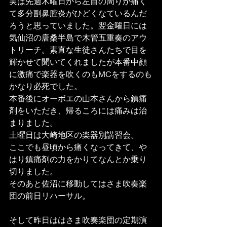
実は先週木曜日から左目の周りが痛く
て多分副鼻腔炎がひどくなているんだ
ろうと思っていました。翌金曜日には
気仙沼の唐桑半島で木管五重奏のアウ
トリーチ。素直な生徒さんたちで目を
輝かせて聞いてくれましたが本番中顔
に激痛で楽器を吹くのもMCをするのも
かなり必死でした。
本番後にオーボエの山本さんから鎮痛
剤をいただき、帰るころには痛みは治
まりました。
土曜日は大崎地区の楽器別講習会。
ここでも昼頃から痛くなってきて、や
はり鎮痛剤の力をかりてなんとか乗り
切りました。
そのあと佐沼に移動してはさま吹奏楽
団の前日リハーサル。
そして昨日ははさま吹奏楽団の定期演