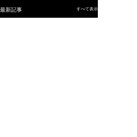
最新記事
すべて表示
吹奏楽コンクール
レッスン
今年の夏の吹奏楽コンクール
６月４日のエニグ
も今日から宮城県大会。 外部
も無事終わり、吹
コメント