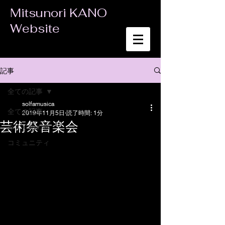
Mitsunori KANO
Website
記事
全ての記事
solfamusica
全ての記事
2019年11月5日
読了時間: 1分
芸術祭音楽会
今すぐ始める
コミュニティ