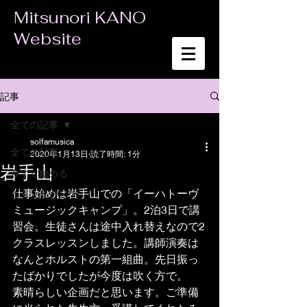
Mitsunori KANO
Website
記事
全ての記事
solfamusica
全ての記事
2020年1月13日
読了時間: 1分
岩手山
今すぐ始める
仕事始めは岩手山での「イーハトーヴ
コミュニティ
ミュージックキャンプ」。2泊3日で講
習会。生徒さんは途中入れ替えなので2
クラスレッスンしました。講師演奏は
なんとホルストの第一組曲。先日振っ
たばかりでしたが今度は吹く方で。
素晴らしい企画だと思います。ご準備