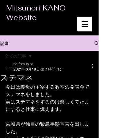
Mitsunori KANO
Website
記事
全ての記事
solfamusica
全ての記事
2021年3月18日
読了時間: 1分
ステマネ
今すぐ始める
今日は義母の主宰する教室の発表会で
コミュニティ
ステマネをしました。
実はステマネをするのは楽しくてたま
にすると仕事に燃えます。
宮城県が独自の緊急事態宣言を出しま
した。