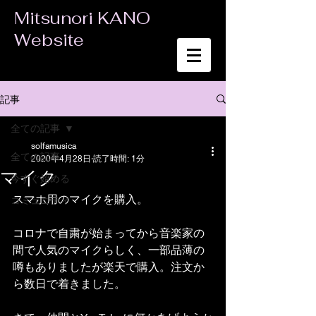
Mitsunori KANO
Website
記事
全ての記事
solfamusica
全ての記事
2020年4月28日
読了時間: 1分
マイク
今すぐ始める
スマホ用のマイクを購入。
コミュニティ
コロナで自粛が始まってから音楽家の
間で人気のマイクらしく、一部品薄の
噂もありましたが楽天で購入。注文か
ら数日で着きました。