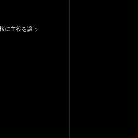
桜に主役を譲っ