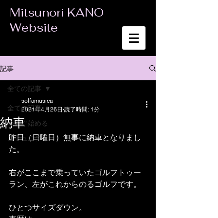
Mitsunori KANO
Website
記事
全ての記事
solfamusica
全ての記事
2021年4月26日
読了時間: 1分
納車
今すぐ始める
昨日（日曜日）無事に納車となりまし
コミュニティ
た。
右がここまで乗っていたゴルフトゥー
ラン、左がこれからのるゴルフです。
ひとつサイズダウン。