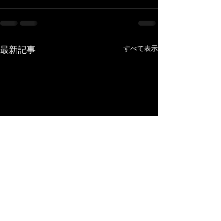
最新記事
すべて表示
吹奏楽コンクール
レッスン