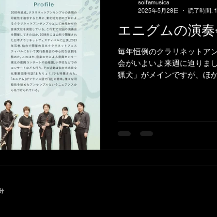
solfamusica
2025年5月28日
読了時間: 
エニグムの演奏
毎年恒例のクラリネットア
会がいよいよ来週に迫りまし
猟犬」がメインですが、ほ
うた」も演奏します。 クラ
としてはダマーズの「4対4
ど、最近はアンコン...
分