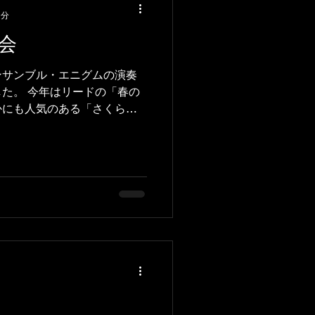
1分
会
ンサンブル・エニグムの演奏
た。 今年はリードの「春の
かにも人気のある「さくらの
リネットアンサンブルの定番
」、アルビノーニのソナタな