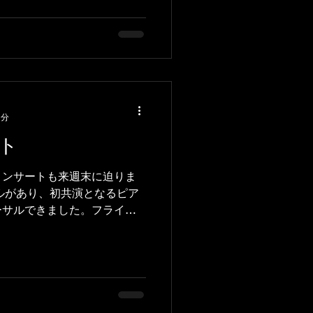
レパートリーの弦のパートを
2分
ト
コンサートも来週末に迫りま
ルがあり、初共演となるピア
ーサルできました。フライヤ
回私はソロで故真島俊夫氏の
で演奏します。このところ、