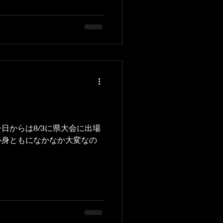
も詩的で心に寄り添うような
で演奏できることがるとても
やミュージカルの作品を演奏
魔笛」、プッチーニの「ボエ
ト」、そして「オペラ座の怪
音楽院宮城キャンパスの学生
指揮と解説をする予定です。
ーと吹奏楽小編成の定番レパ
。 特に普段小編成で演奏し
つお話もしたいな、と考えて
日からは8/3に県大会に出場
トになりそうです。 2026
心身ともになかなか大変なの
・醸室（かむろ）寺子屋ホール
リツ楽器ハーモニーテラス どち
演 入場料は高校生以下1,000円、