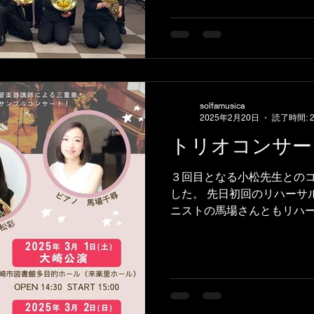
回はクラリネット弦楽器の
ホルン...
solfamusica
2025年2月20日
読了時間: 
トリオコンサー
３回目となる小松先生との
した。 先日初回のリハーサ
ニストの馬場さんともリハ
ーには載っていませんが今
「レ・ジャルダン」を抜粋
生徒さんのソロコンでよ...