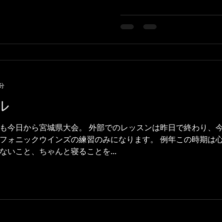
日合わせてみました。 とて
音楽で、これを皆さまの前
楽しみです。 他にはオペラ
します。 モーツァルトの「
ーム」と「トゥーランドッ
人」。 そして、後半は国立
のみなさんとの演奏。私は
分
曲目はカルメンファンタジ
ル
ートリーのひとつ、「鬼姫」
ている方にとっては役に立
も今日から宮城県大会。 外部でのレッスンは昨日で終わり、今
います。 とても良いコンサー
フォニックウインズの練習のみになります。 例年この時期は
年 2/28 大崎公演 古川
いこと、ちゃんと寝ることを...
3/1 仙台公演 仙台・サン
らも13:30開場、14:00開