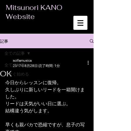
Mitsunori KANO
Website
記事
全ての記事
solfamusica
全ての記事
2017年8月28日
読了時間: 1分
OK
今すぐ始める
今日からレッスンに復帰。
コミュニティ
久しぶりに新しいリードを一箱開けま
した。
リードは天気がいい日に選ぶ。
結構違う気がします。
早くも親バカで恐縮ですが、息子の写